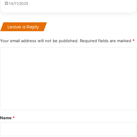
14/11/2025
Leave a Reply
Your email address will not be published.
Required fields are marked
*
C
o
m
m
e
n
t
*
Name
*