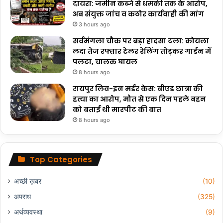
दायरा: जमीन कब्जे से धमकी तक के आरोप,
अब संयुक्त जांच व कठोर कार्यवाही की मांग
3 hours ago
सर्वमंगला चौक पर बड़ा हादसा टला: कोयला
लदा तेज रफ्तार ट्रेलर रेलिंग तोड़कर गार्डन में
पलटा, चालक घायल
8 hours ago
रायपुर लिव-इन मर्डर केस: बीएड छात्रा की
हत्या का आरोप, मौत से एक दिन पहले बहन
को बताई थी मारपीट की बात
8 hours ago
Top Categories
अच्छी ख़बर
(10)
अपराध
(325)
अर्थव्यवस्था
(9)