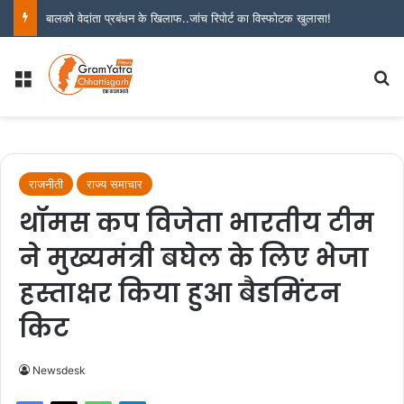
बालको वेदांता प्रबंधन के खिलाफ..जांच रिपोर्ट का विस्फोटक खुलासा!
Menu
S
राजनीती
राज्य समाचार
थॉमस कप विजेता भारतीय टीम
ने मुख्यमंत्री बघेल के लिए भेजा
हस्ताक्षर किया हुआ बैडमिंटन
किट
Newsdesk