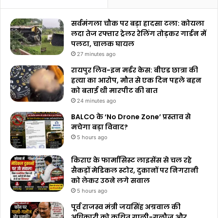
सर्वमंगला चौक पर बड़ा हादसा टला: कोयला
लदा तेज रफ्तार ट्रेलर रेलिंग तोड़कर गार्डन में
पलटा, चालक घायल
27 minutes ago
रायपुर लिव-इन मर्डर केस: बीएड छात्रा की
हत्या का आरोप, मौत से एक दिन पहले बहन
को बताई थी मारपीट की बात
24 minutes ago
BALCO के ‘No Drone Zone’ प्रस्ताव से
मचेगा बड़ा विवाद?
5 hours ago
किराए के फार्मासिस्ट लाइसेंस से चल रहे
सैकड़ों मेडिकल स्टोर, दुकानों पर निगरानी
को लेकर उठने लगे सवाल
5 hours ago
पूर्व राजस्व मंत्री जयसिंह अग्रवाल की
अधिकारी को कथित गाली-गलौज और