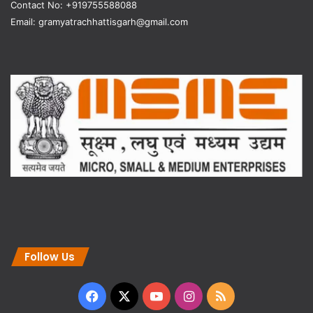
Contact No: +919755588088
Email: gramyatrachhattisgarh@gmail.com
Follow Us
Facebook
X
YouTube
Instagram
RSS