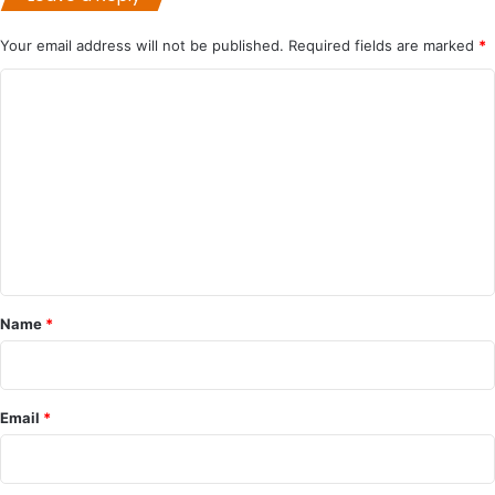
Your email address will not be published.
Required fields are marked
*
C
o
m
m
e
n
t
*
Name
*
Email
*