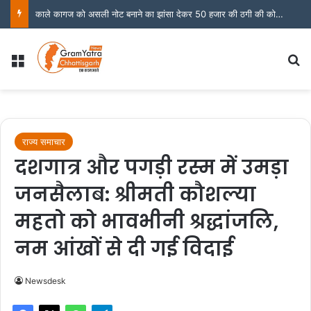
कोरबा DMF फाइल्स – भाग 5 (फाइनल)
Menu
S
राज्य समाचार
दशगात्र और पगड़ी रस्म में उमड़ा
जनसैलाब: श्रीमती कौशल्या
महतो को भावभीनी श्रद्धांजलि,
नम आंखों से दी गई विदाई
Newsdesk