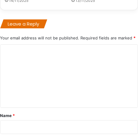
14/11/2025
13/11/2025
Leave a Reply
Your email address will not be published.
Required fields are marked
*
C
o
m
m
e
n
t
*
Name
*