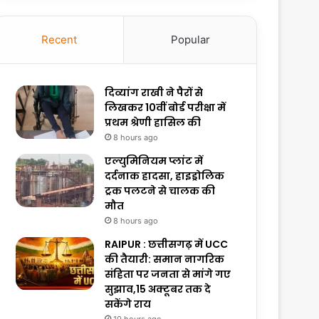
Recent
Popular
दिव्यांग राखी ने पैरों से
लिखकर 10वीं बोर्ड परीक्षा में
प्रथम श्रेणी हासिल की
8 hours ago
एल्युमिनियम प्लांट में
दर्दनाक हादसा, हाइड्रोलिक
ट्रक पलटने से चालक की
मौत
8 hours ago
RAIPUR : छत्तीसगढ़ में UCC
की तैयारी: समान नागरिक
संहिता पर जनता से मांगे गए
सुझाव,15 अक्टूबर तक दे
सकेंगे राय