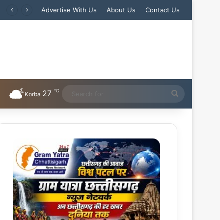
Advertise With Us
About Us
Contact Us
℃
27
Search
Korba
for