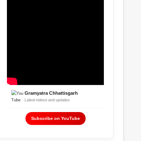
Gramyatra Chhattisgarh
Latest videos and updates
Subscribe on YouTube