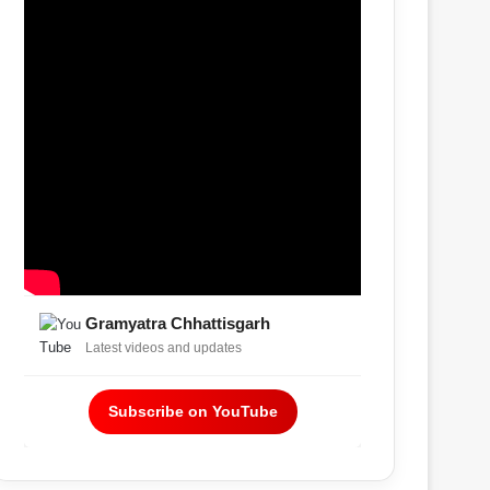
Gramyatra Chhattisgarh
Latest videos and updates
Subscribe on YouTube