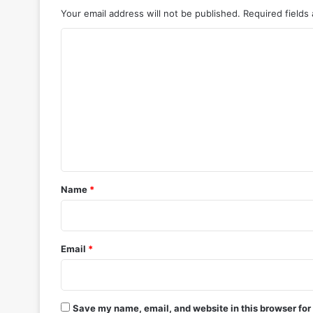
Your email address will not be published.
Required fields
C
o
m
m
e
n
t
*
Name
*
Email
*
Save my name, email, and website in this browser for