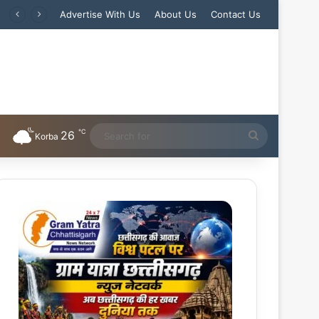
Advertise With Us
About Us
Contact Us
℃
26
Search
Korba
for