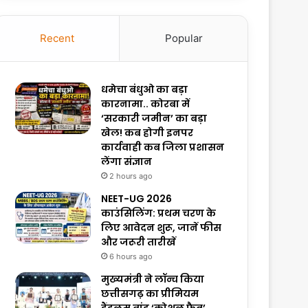
Recent
Popular
धमेचा बंधुओ का बड़ा
कारनामा.. कोरबा में
‘सरकारी जमीन’ का बड़ा
खेल! कब होगी इनपर
कार्यवाही कब जिला प्रशासन
लेंगा संज्ञान
2 hours ago
NEET-UG 2026
काउंसिलिंग: प्रथम चरण के
लिए आवेदन शुरू, जानें फीस
और जरूरी तारीखें
6 hours ago
मुख्यमंत्री ने लॉन्च किया
छत्तीसगढ़ का प्रीमियम