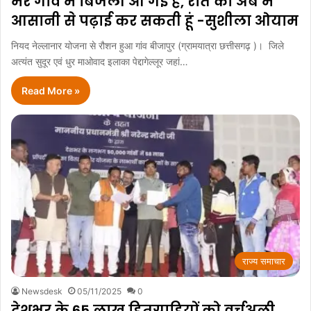
मेरे गांव में बिजली आ गई है, रात को अब मै
आसानी से पढ़ाई कर सकती हूं -सुशीला ओयाम
नियद नेल्लानार योजना से रौशन हुआ गांव बीजापुर (ग्रामयात्रा छत्तीसगढ़ )। जिले
अत्यंत सुदूर एवं धुर माओवाद इलाका पेद्दागेल्लूर जहां…
Read More »
राज्य समाचार
Newsdesk
05/11/2025
0
देशभर के 65 लाख हितग्राहियों को वर्चुअली