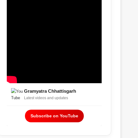
Gramyatra Chhattisgarh
Latest videos and updates
Subscribe on YouTube