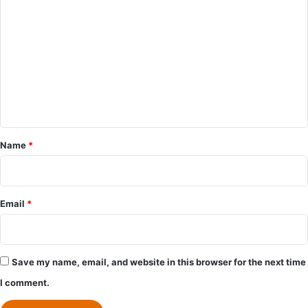
o
m
m
e
n
t
*
Name
*
Email
*
Save my name, email, and website in this browser for the next time
I comment.