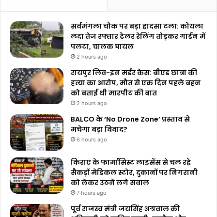
सर्वमंगला चौक पर बड़ा हादसा टला: कोयला
लदा तेज रफ्तार ट्रेलर रेलिंग तोड़कर गार्डन में
पलटा, चालक घायल
2 hours ago
रायपुर लिव-इन मर्डर केस: बीएड छात्रा की
हत्या का आरोप, मौत से एक दिन पहले बहन
को बताई थी मारपीट की बात
2 hours ago
BALCO के ‘No Drone Zone’ प्रस्ताव से
मचेगा बड़ा विवाद?
6 hours ago
किराए के फार्मासिस्ट लाइसेंस से चल रहे
सैकड़ों मेडिकल स्टोर, दुकानों पर निगरानी
को लेकर उठने लगे सवाल
7 hours ago
पूर्व राजस्व मंत्री जयसिंह अग्रवाल की