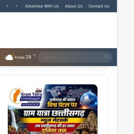
Advertise With Us
About Us
Contact Us
℃
28
Search
Korba
for