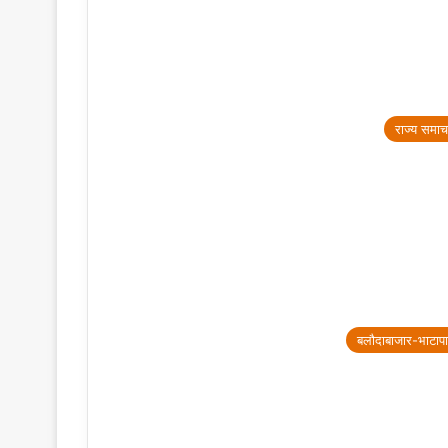
राज्य समाच
बलौदाबाजार-भाटापा