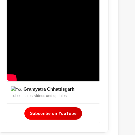
Gramyatra Chhattisgarh
Latest videos and updates
Subscribe on YouTube