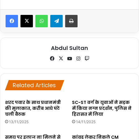
WhatsApp
Telegram
Print
Abdul Sultan
Fa
X
Yo
Ins
Tw
ce
uT
tag
itc
bo
ub
ra
h
ok
e
m
Related Articles
शरद पवार के साथ प्रधानमंत्री
SC-ST वर्ग के युवाओं ने सड़क
की मुलाकात, करीब आधे घंटे
में किया नग्न प्रदर्शन, पुलिस ने
चली बैठक
हिरासत में लिया
13/11/2025
14/11/2025
समय पर इलाज ना मिलने से
कांवड़ लेकर निकले CM