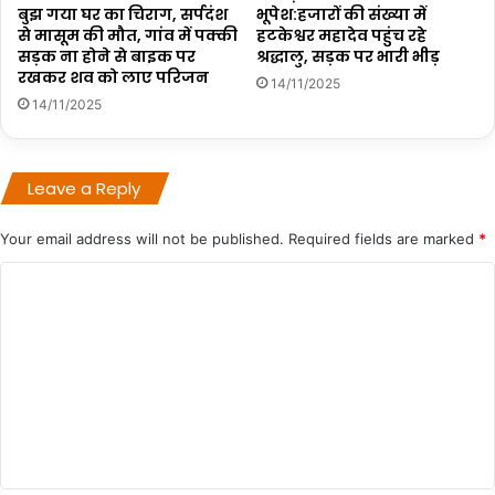
बुझ गया घर का चिराग, सर्पदंश
भूपेश:हजारों की संख्या में
से मासूम की मौत, गांव में पक्की
हटकेश्वर महादेव पहुंच रहे
सड़क ना होने से बाइक पर
श्रद्धालु, सड़क पर भारी भीड़
रखकर शव को लाए परिजन
14/11/2025
14/11/2025
Leave a Reply
Your email address will not be published.
Required fields are marked
*
C
o
m
m
e
n
t