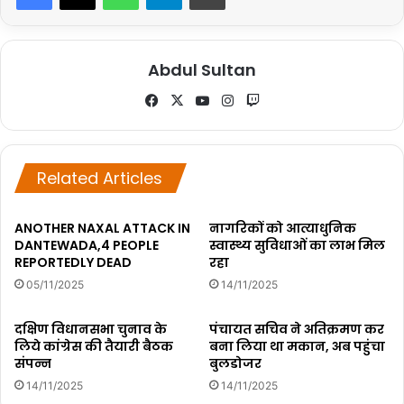
Abdul Sultan
Fa
X
Yo
Ins
Tw
ce
uT
tag
itc
bo
ub
ra
h
ok
e
m
Related Articles
ANOTHER NAXAL ATTACK IN
नागरिकों को आत्याधुनिक
DANTEWADA,4 PEOPLE
स्वास्थ्य सुविधाओं का लाभ मिल
REPORTEDLY DEAD
रहा
05/11/2025
14/11/2025
दक्षिण विधानसभा चुनाव के
पंचायत सचिव ने अतिक्रमण कर
लिये कांग्रेस की तैयारी बैठक
बना लिया था मकान, अब पहुंचा
संपन्न
बुलडोजर
14/11/2025
14/11/2025