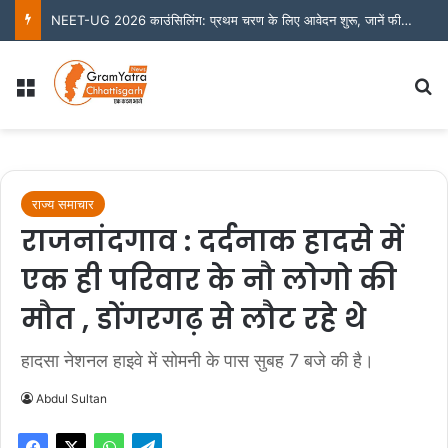
NEET-UG 2026 काउंसिलिंग: प्रथम चरण के लिए आवेदन शुरू, जानें फीस और जरूरी तारीखें
Menu
S
राज्य समाचार
राजनांदगाव : दर्दनाक हादसे में
एक ही परिवार के नौ लोगो की
मौत , डोंगरगढ़ से लौट रहे थे
हादसा नेशनल हाइवे में सोमनी के पास सुबह 7 बजे की है।
Abdul Sultan