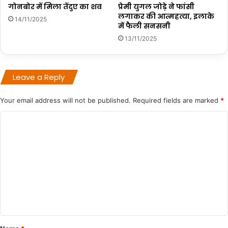
गोनबोर में मिला तेंदुए का शव
प्रेमी युगल जोड़े ने फांसी
लगाकर की आत्महत्या, इलाके
14/11/2025
में फैली सनसनी
13/11/2025
Leave a Reply
Your email address will not be published.
Required fields are marked
*
C
o
m
m
e
n
t
*