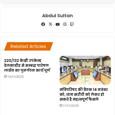
Abdul Sultan
Fa
X
Yo
Ins
Tw
ce
uT
tag
itc
bo
ub
ra
h
ok
e
m
Related Articles
220/132 केव्ही उपकेन्द्र
डेलकाडीह से सम्बद्ध पारेषण
लाईन का पुनर्गठन कार्य पूर्ण
13/11/2025
मंत्रिपरिषद की बैठक 14 नवंबर
को, धान खरीदी को लेकर हो
सकते है महत्वपूर्ण फैसले
11/11/2025