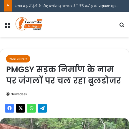
असम बाढ़ पीड़ितों के लिए छत्तीसगढ़ सरकार देगी ₹5 करोड़ की सहायता: मुख्यमंत्री साय
Menu
S
राज्य समाचार
PMGSY सड़क निर्माण के नाम
पर जंगलों पर चल रहा बुलडोजर
Newsdesk