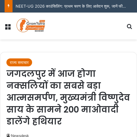
NEET-UG 2026 काउंसिलिंग: प्रथम चरण के लिए आवेदन शुरू, जानें फीस और जरूरी तारीखें
Menu
S
राज्य समाचार
जगदलपुर में आज होगा
नक्सलियों का सबसे बड़ा
आत्मसमर्पण, मुख्यमंत्री विष्णुदेव
साय के सामने 200 माओवादी
डालेंगे हथियार
Newsdesk