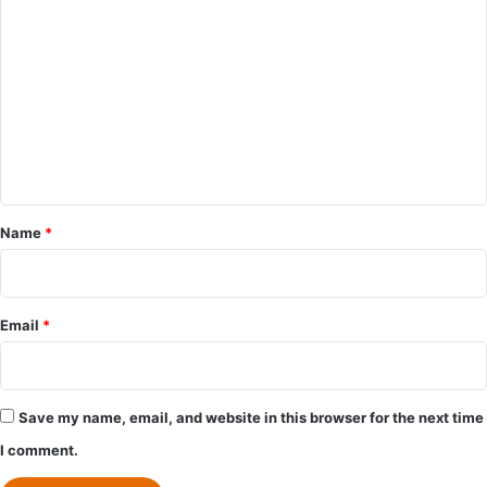
o
m
m
e
n
t
*
Name
*
Email
*
Save my name, email, and website in this browser for the next time
I comment.