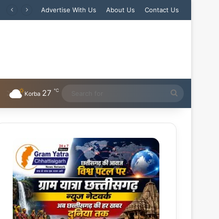
Advertise With Us
About Us
Contact Us
℃
27
Search
Korba
for