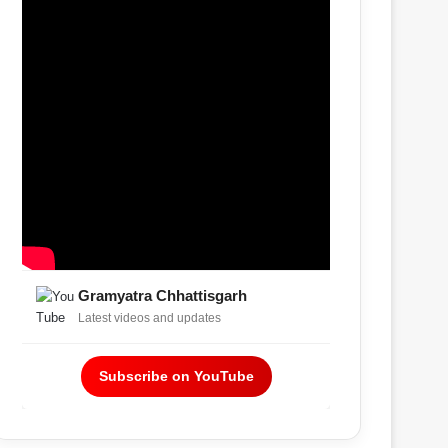
Gramyatra Chhattisgarh
Latest videos and updates
Subscribe on YouTube