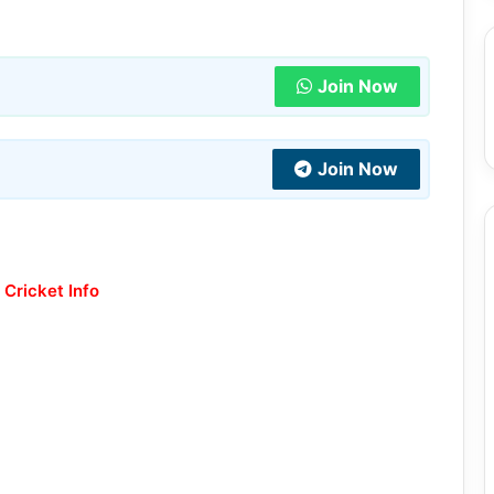
Join Now
Join Now
 Cricket Info