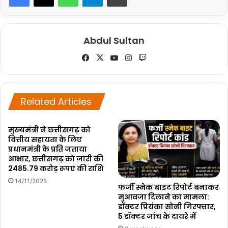
Abdul Sultan
Fa
X
Yo
Ins
Tw
ce
uT
tag
itc
bo
ub
ra
h
ok
e
m
Related Articles
मुख्यमंत्री ने छत्तीसगढ़ को
वित्तीय सहायता के लिए
प्रधानमंत्री के प्रति जताया
आभार, छत्तीसगढ़ को जारी की
2485.79 करोड़ रूपए की राशि
14/11/2025
फर्जी स्नेक बाइट रिपोर्ट बनाकर
मुआवजा दिलाने का मामला:
डॉक्टर प्रियंका सोनी गिरफ्तार,
5 डॉक्टर जांच के दायरे में