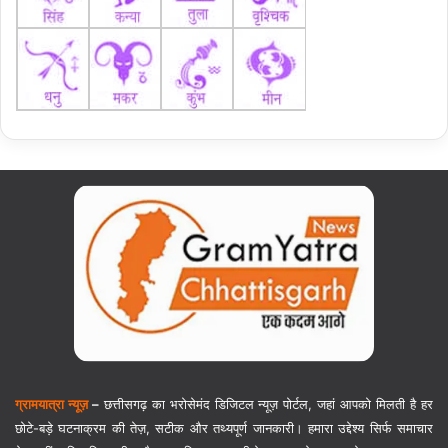
ग्रामयात्रा न्यूज़
–
छत्तीसगढ़ का भरोसेमंद डिजिटल न्यूज़ पोर्टल, जहां आपको मिलती है हर
छोटे-बड़े घटनाक्रम की तेज़, सटीक और तथ्यपूर्ण जानकारी। हमारा उद्देश्य सिर्फ समाचार