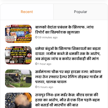
Recent
Popular
बालको वेदांता प्रबंधन के खिलाफ..जांच
रिपोर्ट का विस्फोटक खुलासा!
59 minutes ago
धमेचा बंधुओं के खिलाफ शिकायतों का बढ़ता
दायरा: जमीन कब्जे से धमकी तक के आरोप,
अब संयुक्त जांच व कठोर कार्यवाही की मांग
1 hour ago
सर्वमंगला चौक पर बड़ा हादसा टला: कोयला
लदा तेज रफ्तार ट्रेलर रेलिंग तोड़कर गार्डन में
पलटा, चालक घायल
5 hours ago
रायपुर लिव-इन मर्डर केस: बीएड छात्रा की
हत्या का आरोप, मौत से एक दिन पहले बहन
को बताई थी मारपीट की बात