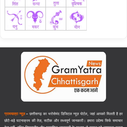
ग्रामयात्रा न्यूज़
–
छत्तीसगढ़ का भरोसेमंद डिजिटल न्यूज़ पोर्टल, जहां आपको मिलती है हर
छोटे-बड़े घटनाक्रम की तेज़, सटीक और तथ्यपूर्ण जानकारी। हमारा उद्देश्य सिर्फ समाचार