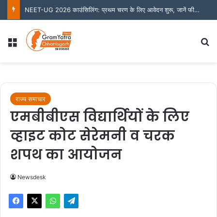
NEET-UG 2026 काउंसिलिंग: प्रथम चरण के लिए आवेदन शुरू, जानें फीस और जरूरी तारीखें
Menu
S
राज्य समाचार
एमबीबीएस विद्यार्थियों के लिए
व्हाइट कोट सेरेमनी व चरक
शपथ का आयोजन
Newsdesk