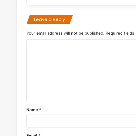
Leave a Reply
Your email address will not be published.
Required fields
C
o
m
m
e
n
t
*
Name
*
Email
*