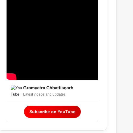
Gramyatra Chhattisgarh
Latest videos and updates
Subscribe on YouTube