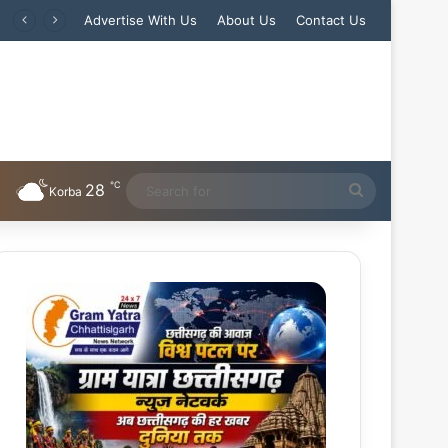
Advertise With Us
About Us
Contact Us
℃
28
Search
Korba
for