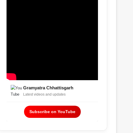
Gramyatra Chhattisgarh
Latest videos and updates
Subscribe on YouTube