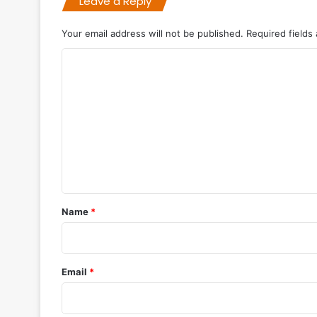
Leave a Reply
Your email address will not be published.
Required fields
C
o
m
m
e
n
t
*
Name
*
Email
*