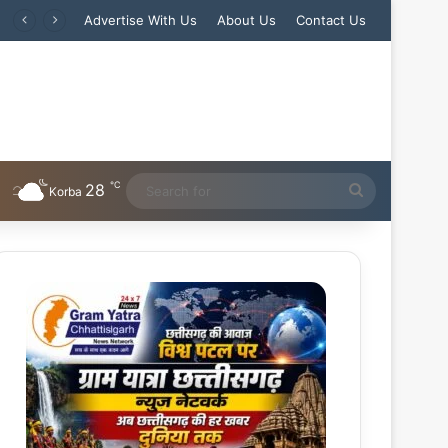
Advertise With Us
About Us
Contact Us
℃
28
Search
Korba
for