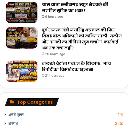
ग्राम यात्रा छत्तीसगढ़ न्यूज़ नेटवर्क की
जनहित मुहिम का असर?
9 hours ago
पूर्व राजस्व मंत्री जयसिंह अग्रवाल की फिर
बिगड़े बोल अधिकारी को कथित गाली-गलौज
और धमकी का वीडियो खुब चर्चा में, कार्रवाई
अब तक क्यों नहीं?
20 hours ago
बालको वेदांता प्रबंधन के खिलाफ..जांच
रिपोर्ट का विस्फोटक खुलासा!
21 hours ago
Top Categories
अच्छी ख़बर
(10)
अपराध
(325)