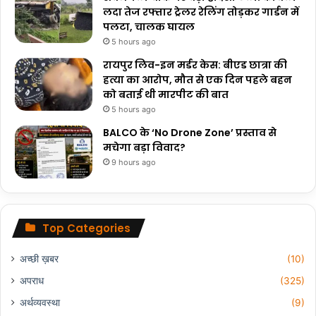
लदा तेज रफ्तार ट्रेलर रेलिंग तोड़कर गार्डन में
पलटा, चालक घायल
5 hours ago
रायपुर लिव-इन मर्डर केस: बीएड छात्रा की
हत्या का आरोप, मौत से एक दिन पहले बहन
को बताई थी मारपीट की बात
5 hours ago
BALCO के ‘No Drone Zone’ प्रस्ताव से
मचेगा बड़ा विवाद?
9 hours ago
Top Categories
अच्छी ख़बर
(10)
अपराध
(325)
अर्थव्यवस्था
(9)