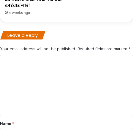
कार्रवाई जारी
4 weeks ago
Leave a Reply
Your email address will not be published.
Required fields are marked
*
C
o
m
m
e
n
t
*
Name
*