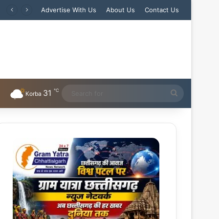
Advertise With Us
About Us
Contact Us
℃
31
Search
Korba
for