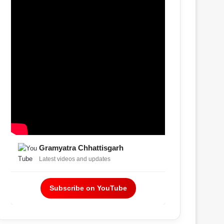
Gramyatra Chhattisgarh
Latest videos and updates
Subscribe on YouTube