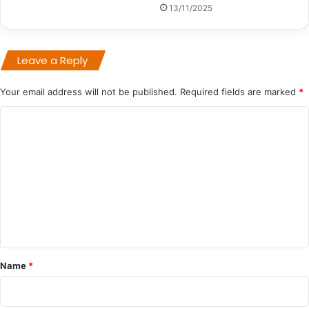
13/11/2025
Leave a Reply
Your email address will not be published.
Required fields are marked
*
C
o
m
m
e
n
t
*
Name
*