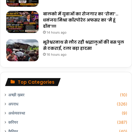
बालको में युवाओं का रोजगार का ‘रोना’…
धनंजय मिश्रा कॉरपोरेट अफसर का ‘मैं हूं
डॉन’!!!!
14 hours ago
भूतेश्वरनाथ से लौट रही श्रद्धालुओं की बस पुल
से टकराई, टला बड़ा हादसा
16 hours ago
Top Categories
अच्छी ख़बर
(10)
अपराध
(326)
अर्थव्यवस्था
(9)
करियर
(387)
कैरियर
(40)