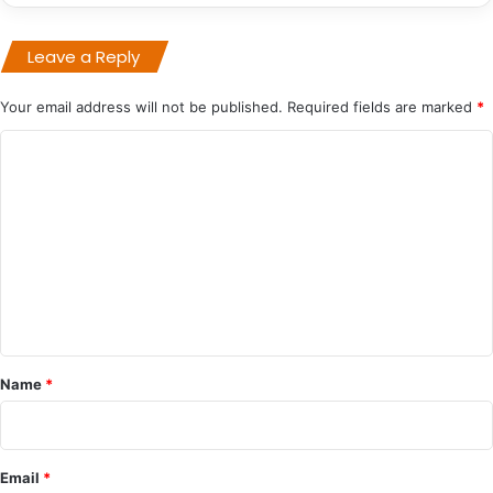
Leave a Reply
Your email address will not be published.
Required fields are marked
*
C
o
m
m
e
n
t
*
Name
*
Email
*