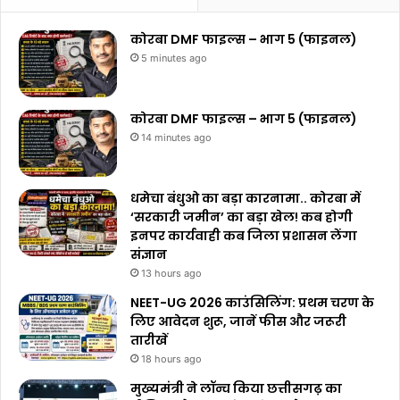
कोरबा DMF फाइल्स – भाग 5 (फाइनल)
5 minutes ago
कोरबा DMF फाइल्स – भाग 5 (फाइनल)
14 minutes ago
धमेचा बंधुओ का बड़ा कारनामा.. कोरबा में
‘सरकारी जमीन’ का बड़ा खेल! कब होगी
इनपर कार्यवाही कब जिला प्रशासन लेंगा
संज्ञान
13 hours ago
NEET-UG 2026 काउंसिलिंग: प्रथम चरण के
लिए आवेदन शुरू, जानें फीस और जरूरी
तारीखें
18 hours ago
मुख्यमंत्री ने लॉन्च किया छत्तीसगढ़ का