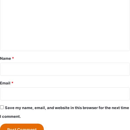
o
m
m
e
n
t
*
Name
*
Email
*
Save my name, email, and website in this browser for the next time
I comment.