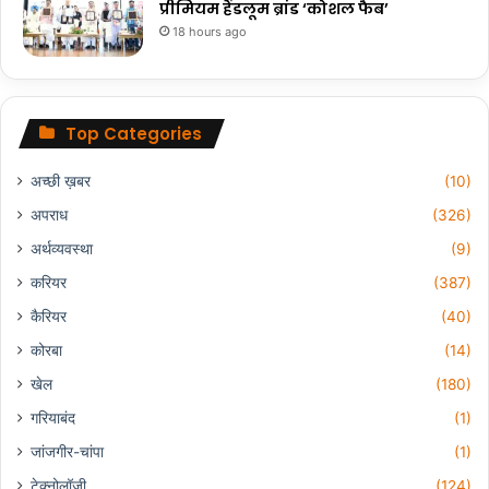
प्रीमियम हैंडलूम ब्रांड ‘कोशल फैब’
18 hours ago
Top Categories
अच्छी ख़बर
(10)
अपराध
(326)
अर्थव्यवस्था
(9)
करियर
(387)
कैरियर
(40)
कोरबा
(14)
खेल
(180)
गरियाबंद
(1)
जांजगीर-चांपा
(1)
टेक्नोलॉजी
(124)