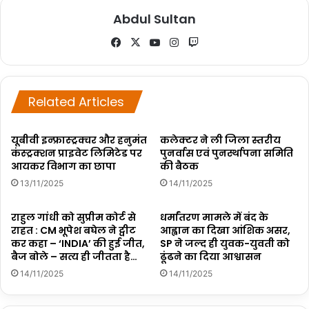
Abdul Sultan
Fa
X
Yo
Ins
Tw
ce
uT
tag
itc
bo
ub
ra
h
ok
e
m
Related Articles
यूबीवी इन्फ्रास्ट्रक्चर और हनुमंत
कलेक्टर ने ली जिला स्तरीय
कंस्ट्रक्शन प्राइवेट लिमिटेड पर
पुनर्वास एवं पुनर्स्थापना समिति
आयकर विभाग का छापा
की बैठक
13/11/2025
14/11/2025
राहुल गांधी को सुप्रीम कोर्ट से
धर्मांतरण मामले में बंद के
राहत : CM भूपेश बघेल ने ट्वीट
आह्वान का दिखा आंशिक असर,
कर कहा – ‘INDIA’ की हुई जीत,
SP ने जल्द ही युवक-युवती को
बैज बोले – सत्य ही जीतता है…
ढूंढने का दिया आश्वासन
14/11/2025
14/11/2025