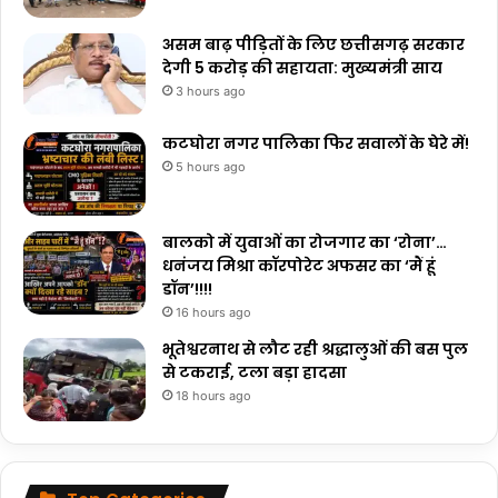
असम बाढ़ पीड़ितों के लिए छत्तीसगढ़ सरकार
देगी ₹5 करोड़ की सहायता: मुख्यमंत्री साय
3 hours ago
कटघोरा नगर पालिका फिर सवालों के घेरे में!
5 hours ago
बालको में युवाओं का रोजगार का ‘रोना’…
धनंजय मिश्रा कॉरपोरेट अफसर का ‘मैं हूं
डॉन’!!!!
16 hours ago
भूतेश्वरनाथ से लौट रही श्रद्धालुओं की बस पुल
से टकराई, टला बड़ा हादसा
18 hours ago