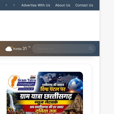
Advertise With Us
About Us
Contact Us
℃
31
Search
Korba
for