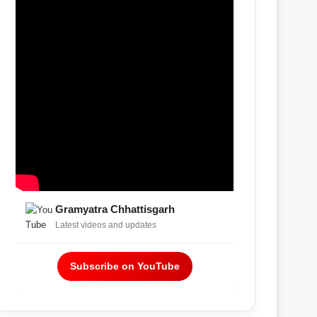
Gramyatra Chhattisgarh
Latest videos and updates
Subscribe on YouTube