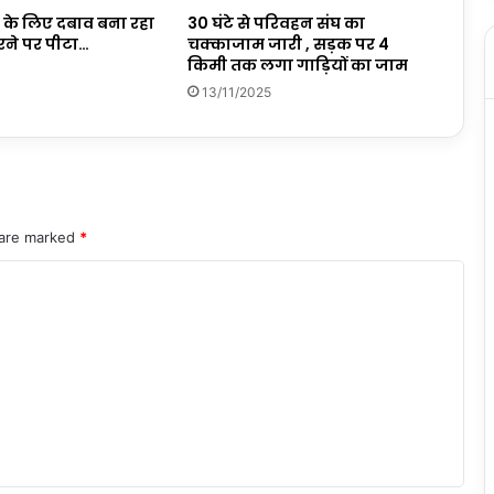
न के लिए दबाव बना रहा
30 घंटे से परिवहन संघ का
रने पर पीटा…
चक्काजाम जारी , सड़क पर 4
किमी तक लगा गाड़ियों का जाम
13/11/2025
 are marked
*