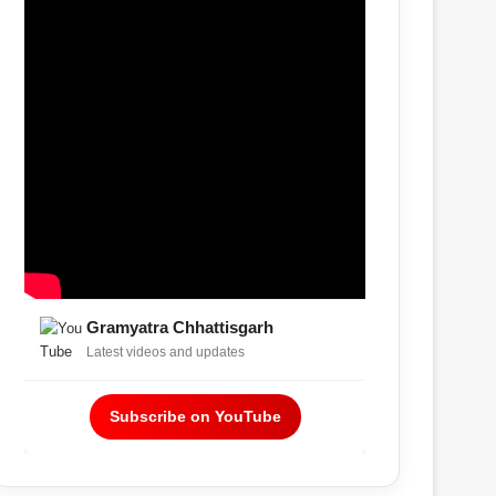
Gramyatra Chhattisgarh
Latest videos and updates
Subscribe on YouTube