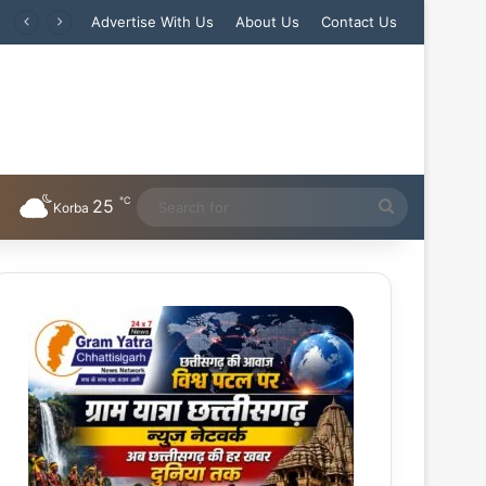
Advertise With Us
About Us
Contact Us
℃
25
Search
Korba
for