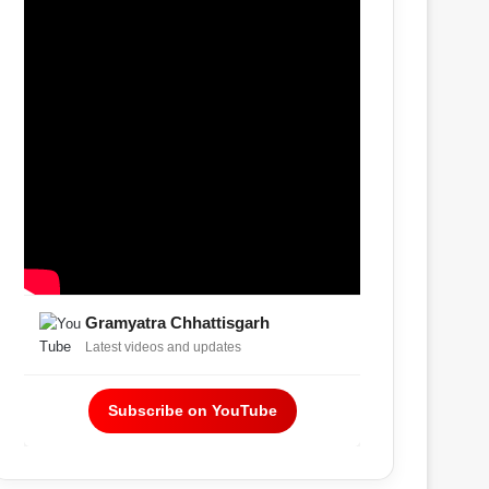
Gramyatra Chhattisgarh
Latest videos and updates
Subscribe on YouTube