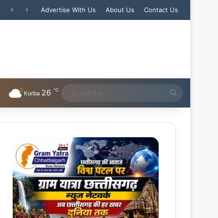
Advertise With Us
About Us
Contact Us
℃
26
Search
Korba
for