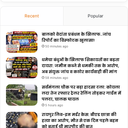
Recent
Popular
बालको वेदांता प्रबंधन के खिलाफ..जांच
रिपोर्ट का विस्फोटक खुलासा!
50 minutes ago
धमेचा बंधुओं के खिलाफ शिकायतों का बढ़ता
दायरा: जमीन कब्जे से धमकी तक के आरोप,
अब संयुक्त जांच व कठोर कार्यवाही की मांग
58 minutes ago
सर्वमंगला चौक पर बड़ा हादसा टला: कोयला
लदा तेज रफ्तार ट्रेलर रेलिंग तोड़कर गार्डन में
पलटा, चालक घायल
5 hours ago
रायपुर लिव-इन मर्डर केस: बीएड छात्रा की
हत्या का आरोप, मौत से एक दिन पहले बहन
को बताई थी मारपीट की बात