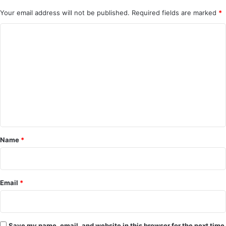
Your email address will not be published.
Required fields are marked
*
C
o
m
m
e
n
t
*
Name
*
Email
*
Save my name, email, and website in this browser for the next time