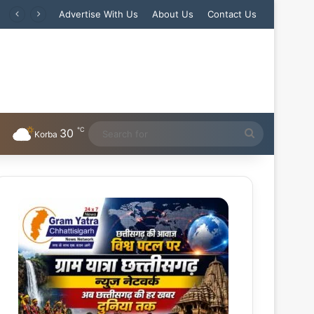
Advertise With Us
About Us
Contact Us
℃
30
Search
Korba
for