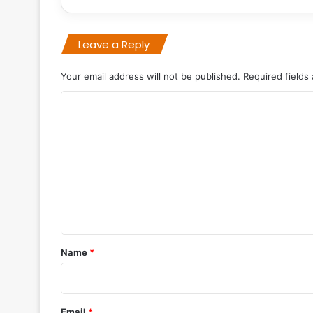
Leave a Reply
Your email address will not be published.
Required fields
C
o
m
m
e
n
t
*
Name
*
Email
*