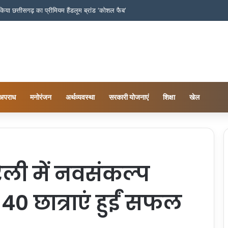
च किया छत्तीसगढ़ का प्रीमियम हैंडलूम ब्रांड ‘कोशल फैब’
अपराध
मनोरंजन
अर्थव्यवस्था
सरकारी योजनाएं
शिक्षा
खेल
ैली में नवसंकल्प
40 छात्राएं हुईं सफल