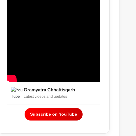
Gramyatra Chhattisgarh
Latest videos and updates
Subscribe on YouTube