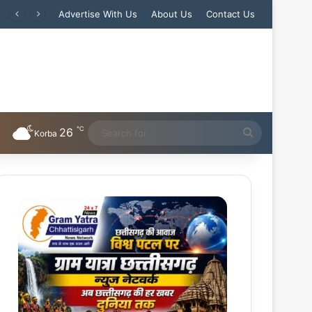
Advertise With Us
About Us
Contact Us
℃
26
Search
Korba
for