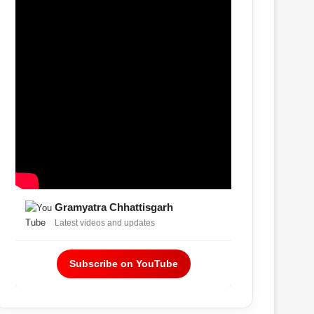
Gramyatra Chhattisgarh
Latest videos and updates
Subscribe on YouTube