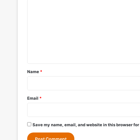
C
o
m
m
e
n
t
*
Name
*
Email
*
Save my name, email, and website in this browser for