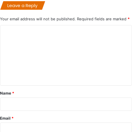
Leave a Reply
Your email address will not be published.
Required fields are marked
*
C
o
m
m
e
n
t
*
Name
*
Email
*