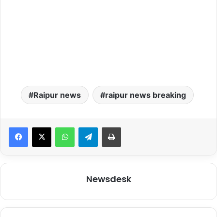
Raipur news
raipur news breaking
WhatsApp
Telegram
Print
Newsdesk