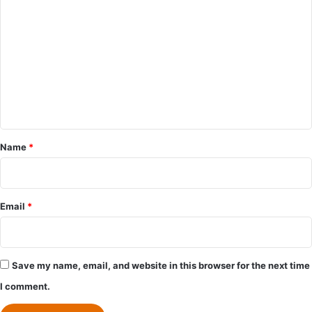
o
m
m
e
n
t
*
Name
*
Email
*
Save my name, email, and website in this browser for the next time
I comment.