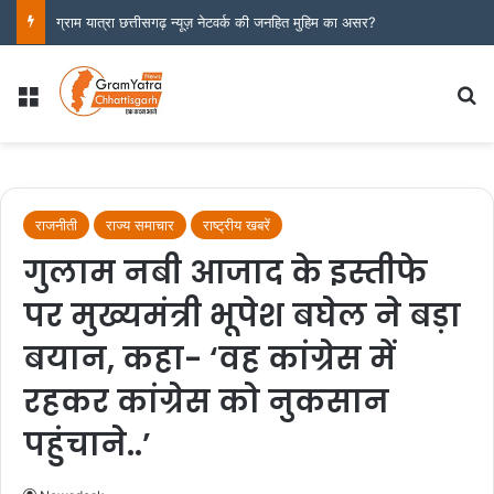
पूर्व राजस्व मंत्री जयसिंह अग्रवाल की फिर बिगड़े बोल अधिकारी को कथित गाली-गलौज और धमकी का वीडियो खुब चर्चा में, कार्रवाई अब तक क्यों नहीं?
Menu
S
राजनीती
राज्य समाचार
राष्ट्रीय खबरें
गुलाम नबी आजाद के इस्तीफे
पर मुख्यमंत्री भूपेश बघेल ने बड़ा
बयान, कहा- ‘वह कांग्रेस में
रहकर कांग्रेस को नुकसान
पहुंचाने..’