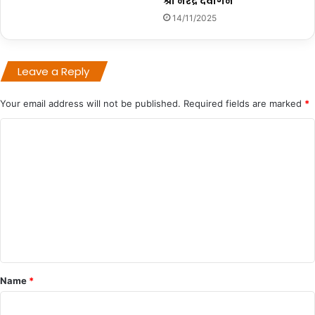
श्री नरेंद्र देवांगन
14/11/2025
Leave a Reply
Your email address will not be published.
Required fields are marked
*
C
o
m
m
e
n
t
*
Name
*