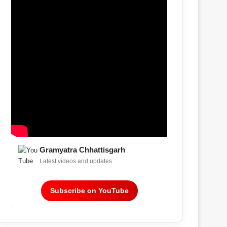
Gramyatra Chhattisgarh
Latest videos and updates
Subscribe on YouTube