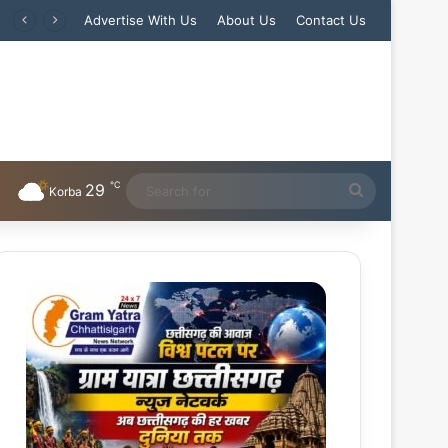
Advertise With Us
About Us
Contact Us
℃
29
Search
Korba
for