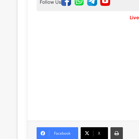
Follow Us
Live
Print
Facebook
X