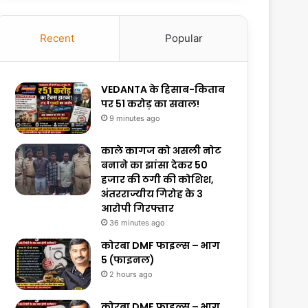
Recent
Popular
VEDANTA के हिसाब-किताब
पर ₹51 करोड़ का सवाल!
9 minutes ago
काले कागज को असली नोट
बनाने का झांसा देकर 50
हजार की ठगी की कोशिश,
अंतरराज्यीय गिरोह के 3
आरोपी गिरफ्तार
36 minutes ago
कोरबा DMF फाइल्स – भाग
5 (फाइनल)
2 hours ago
कोरबा DMF फाइल्स – भाग