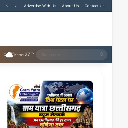
Advertise With Us
About Us
Contact Us
℃
27
Search
Korba
for