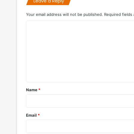
Leave a Reply
Your email address will not be published.
Required fields
C
o
m
m
e
n
t
*
Name
*
Email
*