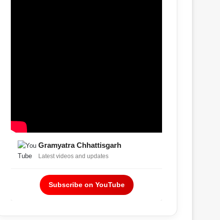
Gramyatra Chhattisgarh
Latest videos and updates
Subscribe on YouTube