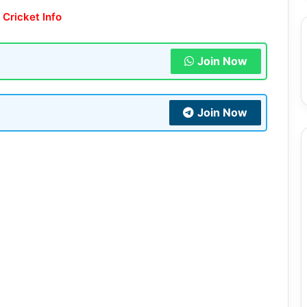
 Cricket Info
Join Now
Join Now