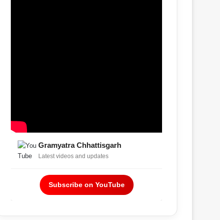
Gramyatra Chhattisgarh
Latest videos and updates
Subscribe on YouTube