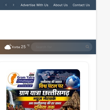
Advertise With Us
About Us
Contact Us
℃
25
Search
Korba
for