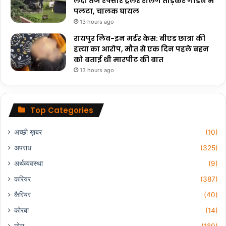
लदा तेज रफ्तार ट्रेलर रेलिंग तोड़कर गार्डन में
पलटा, चालक घायल
13 hours ago
रायपुर लिव-इन मर्डर केस: बीएड छात्रा की
हत्या का आरोप, मौत से एक दिन पहले बहन
को बताई थी मारपीट की बात
13 hours ago
Top Categories
अच्छी ख़बर
(10)
अपराध
(325)
अर्थव्यवस्था
(9)
करियर
(387)
कैरियर
(40)
कोरबा
(14)