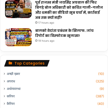
पूर्व राजस्व मंत्री जयसिंह अग्रवाल की फिर
बिगड़े बोल अधिकारी को कथित गाली-गलौज
और धमकी का वीडियो खुब चर्चा में, कार्रवाई
अब तक क्यों नहीं?
17 hours ago
बालको वेदांता प्रबंधन के खिलाफ..जांच
रिपोर्ट का विस्फोटक खुलासा!
19 hours ago
Top Categories
अच्छी ख़बर
(10)
अपराध
(325)
अर्थव्यवस्था
(9)
करियर
(387)
कैरियर
(40)