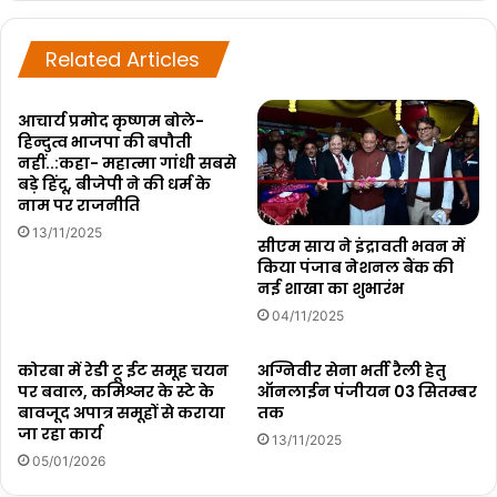
Related Articles
आचार्य प्रमोद कृष्णम बोले-
हिन्दुत्व भाजपा की बपौती
नहीं..:कहा- महात्मा गांधी सबसे
बड़े हिंदू, बीजेपी ने की धर्म के
नाम पर राजनीति
13/11/2025
सीएम साय ने इंद्रावती भवन में
किया पंजाब नेशनल बैंक की
नई शाखा का शुभारंभ
04/11/2025
कोरबा में रेडी टू ईट समूह चयन
अग्निवीर सेना भर्ती रैली हेतु
पर बवाल, कमिश्नर के स्टे के
ऑनलाईन पंजीयन 03 सितम्बर
बावजूद अपात्र समूहों से कराया
तक
जा रहा कार्य
13/11/2025
05/01/2026