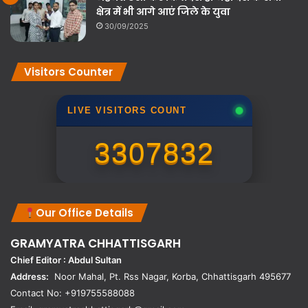
क्षेत्र में भी आगे आएं जिले के युवा
30/09/2025
Visitors Counter
LIVE VISITORS COUNT
3307832
Our Office Details
GRAMYATRA
CHHATTISGARH
Chief Editor : Abdul Sultan
Address:
Noor Mahal, Pt. Rss Nagar, Korba, Chhattisgarh 495677
Contact No: +919755588088