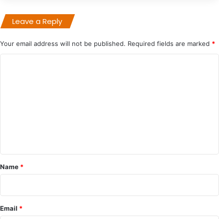
Leave a Reply
Your email address will not be published.
Required fields are marked
*
C
o
m
m
e
n
t
*
Name
*
Email
*