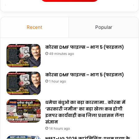
Recent
Popular
कोरबा DMF फाइल्स – भाग 5 (फाइनल)
49 minutes ago
कोरबा DMF फाइल्स – भाग 5 (फाइनल)
1 hour ago
धमेचा बंधुओ का बड़ा कारनामा.. कोरबा में
‘सरकारी जमीन’ का बड़ा खेल! कब होगी
इनपर कार्यवाही कब जिला प्रशासन लेंगा
संज्ञान
14 hours ago
NEET-UG 2026 काउंसिलिंग: प्रथम चरण के