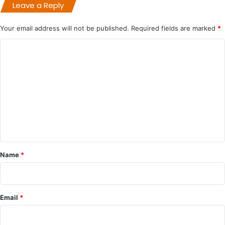
Leave a Reply
Your email address will not be published.
Required fields are marked
*
C
o
m
m
e
n
t
*
Name
*
Email
*