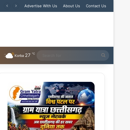
Advertise With Us
About Us
Contact Us
℃
27
Search
Korba
for