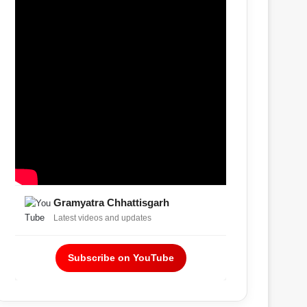
Gramyatra Chhattisgarh
Latest videos and updates
Subscribe on YouTube