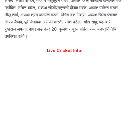
सांसद संतोष पाण्डेय, महापौर मधुसूदन यादव, अध्यक्ष जिला सहकारी केन्द्रीय बैंक
मर्यादित सचिन बघेल, अध्यक्ष सीजीएमएससी दीपक मस्के, अध्यक्ष पर्यटन मंडल
नीलू शर्मा, अध्यक्ष श्रम कल्याण मंडल योगेश दत्त मिश्रा, अध्यक्ष जिला पंचायत
किरण वैष्णव, पूर्व विधायक रामजी भारती, रमेश पटेल, गीता साहू, पद्मश्री
पुखराज बाफना, पार्षद वार्ड नंंबर 20 कुलेश्वर धु्रव सहित अन्य जनप्रतिनिधि
उपस्थित रहेंगे।
Live Cricket Info