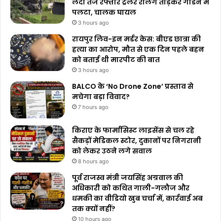
लदा तेज रफ्तार ट्रेलर रेलिंग तोड़कर गार्डन में
पलटा, चालक घायल
3 hours ago
रायपुर लिव-इन मर्डर केस: बीएड छात्रा की
हत्या का आरोप, मौत से एक दिन पहले बहन
को बताई थी मारपीट की बात
3 hours ago
BALCO के ‘No Drone Zone’ प्रस्ताव से
मचेगा बड़ा विवाद?
7 hours ago
किराए के फार्मासिस्ट लाइसेंस से चल रहे
सैकड़ों मेडिकल स्टोर, दुकानों पर निगरानी
को लेकर उठने लगे सवाल
8 hours ago
पूर्व राजस्व मंत्री जयसिंह अग्रवाल की
अधिकारी को कथित गाली-गलौज और
धमकी का वीडियो खुब चर्चा में, कार्रवाई अब
तक क्यों नहीं?
10 hours ago