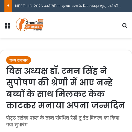
NEET-UG 2026 काउंसिलिंग: प्रथम चरण के लिए आवेदन शुरू, जानें फीस और जरूरी तारीखें
Menu
S
राज्य समाचार
विस अध्यक्ष डॉ. रमन सिंह ने
सुपोषण की श्रेणी में आए नन्हे
बच्चों के साथ मिलकर केक
काटकर मनाया अपना जन्मदिन
पोट्ठ लईका पहल के तहत संवर्धित रेडी टू ईट वितरण का किया
गया शुभारंभ