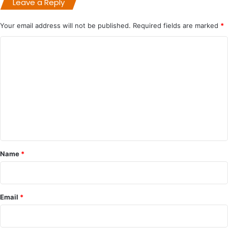
Leave a Reply
Your email address will not be published.
Required fields are marked
*
C
o
m
m
e
n
t
*
Name
*
Email
*