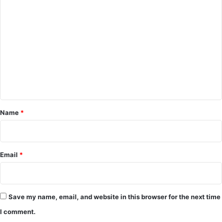
C
o
m
m
e
n
t
*
Name
*
Email
*
Save my name, email, and website in this browser for the next time
I comment.