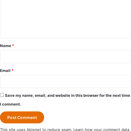
m
m
e
n
t
*
Name
*
Email
*
Save my name, email, and website in this browser for the next time
I comment.
This site uses Akismet to reduce spam.
Learn how your comment data